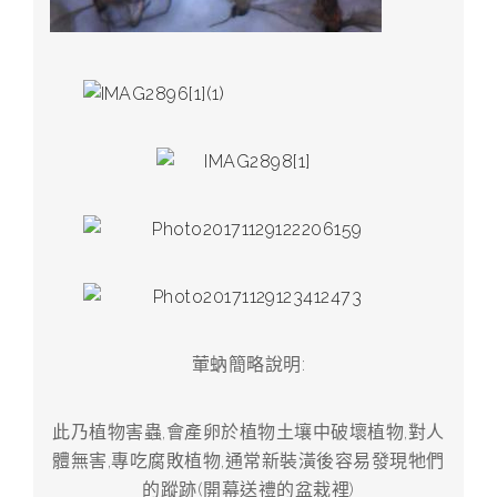
葷蚋簡略說明:
此乃植物害蟲,會產卵於植物土壤中破壞植物,對人
體無害,專吃腐敗植物,通常新裝潢後容易發現牠們
的蹤跡(開幕送禮的盆栽裡)