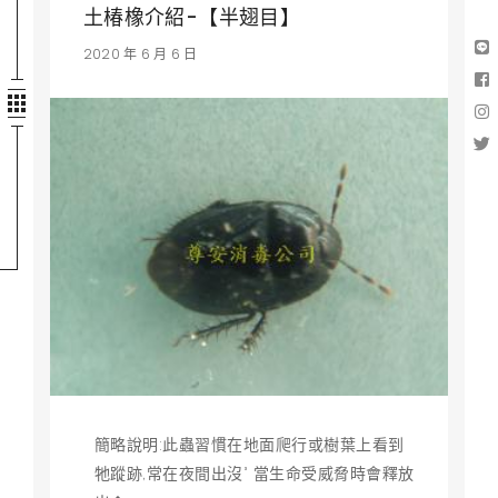
土椿橡介紹-【半翅目】
2020 年 6 月 6 日
簡略說明:此蟲習慣在地面爬行或樹葉上看到
牠蹤跡,常在夜間出沒° 當生命受威脅時會釋放