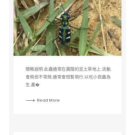
簡略說明:此蟲通常在廣闊的泥土草地上,活動,
會飛但不常飛,通常會短暫飛行,以吃小昆蟲為
生,產�
Read More