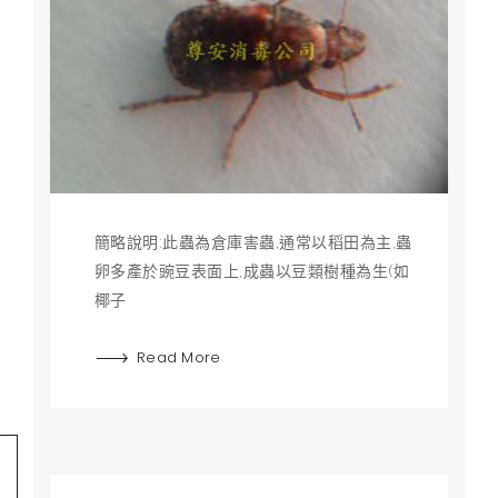
簡略說明:此蟲為倉庫害蟲,通常以稻田為主,蟲
卵多產於豌豆表面上,成蟲以豆類樹種為生(如
椰子
Read More