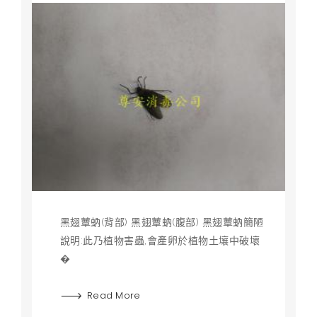
黑翅蕈蚋(背部) 黑翅蕈蚋(腹部) 黑翅蕈蚋簡陋
說明:此乃植物害蟲,會產卵於植物土壤中破壞
�
Read More