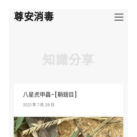
尊安消毒
知識分享
八星虎甲蟲-[鞘翅目]
2021 年 7 月 28 日