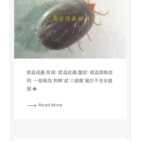
壁蝨成蟲(背部) 壁蝨成蟲(腹部) 壁蝨簡略說
明: 一般稱為"狗蜱"或"八腳蟲"屬於不完全螁
變,�
Read More