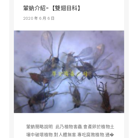
葷蚋介紹-【雙翅目科】
2020 年 6 月 6 日
葷蚋簡略說明: 此乃植物害蟲,會產卵於植物土
壤中破壞植物,對人體無害,專吃腐敗植物,通�