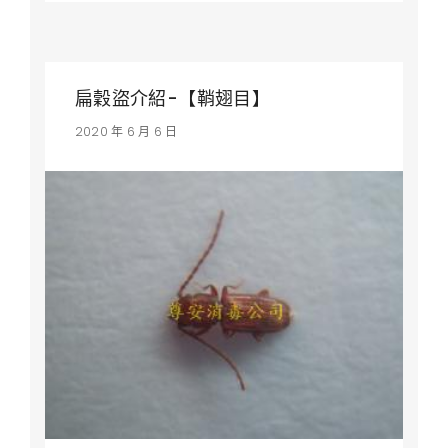
扁穀盜介紹-【鞘翅目】
2020 年 6 月 6 日