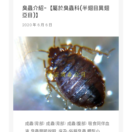
臭蟲介紹-【屬於臭蟲科(半翅目異翅
亞目)】
2020 年 6 月 6 日
成蟲(背部) 成蟲(背部) 成蟲(腹部) 吸食同伴血
液 臭蟲簡陋說明: 床蝨-俗稱臭蟲,體型小,