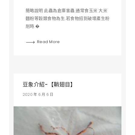
簡略說明:此蟲為倉庫害蟲,通常食玉米`大米`
麵粉等穀類食物為生,若食物招到破壞產生粉
削時,�
Read More
豆象介紹-【鞘翅目】
2020 年 6 月 6 日