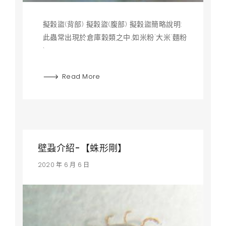
擬穀盜(背部) 擬穀盜(腹部) 擬穀盜簡略說明:
此蟲常出現於倉庫穀類之中,如米粉`大米`麵粉
`
Read More
壁蝨介紹-【蛛形剛】
2020 年 6 月 6 日