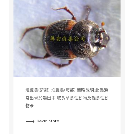
堆糞龜(背部) 堆糞龜(腹部) 簡略說明:此蟲通
常出現於農田中,取食草食性動物及雜食性動
物�
Read More