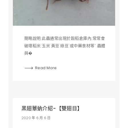
簡略說明:此蟲通常出現於穀稻倉庫內,常常會
破壞稻米`玉米`黃豆`綠豆`或中藥食材等° 蟲體
與�
Read More
黑翅蕈蚋介紹-【雙翅目】
2020 年 6 月 6 日