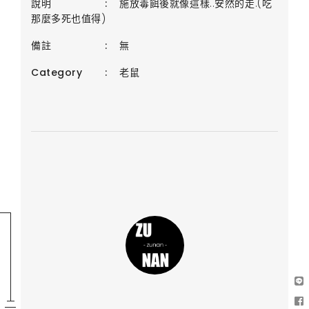
說明
:
施放毒餌後就像這樣..安然的走.(吃
那麼多死也值得)
備註
:
無
Category
:
老鼠