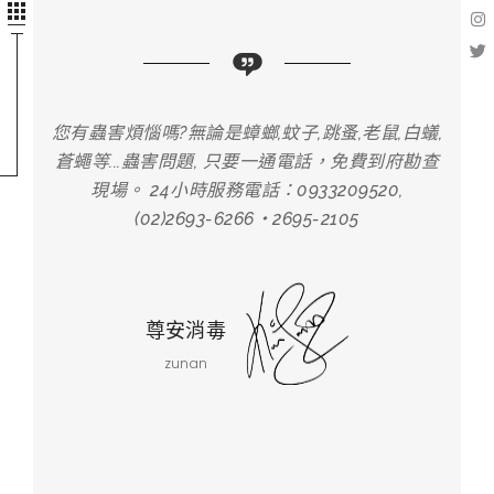
,白蟻,
您有蟲害煩惱嗎?無論是蟑螂,蚊子,跳蚤,老鼠,白蟻,
您有蟲
府勘查
蒼蠅等...蟲害問題, 只要一通電話，免費到府勘查
蒼蠅
,
現場。 24小時服務電話：0933209520,
(02)2693-6266‧2695-2105
尊安消毒
zunan