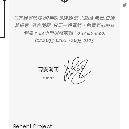
,白蟻,
您有蟲害煩惱嗎?無論是蟑螂,蚊子,跳蚤,老鼠,白蟻,
您有蟲
府勘查
蒼蠅等...蟲害問題, 只要一通電話，免費到府勘查
蒼蠅
,
現場。 24小時服務電話：0933209520,
(02)2693-6266‧2695-2105
尊安消毒
zunan
Recent Project