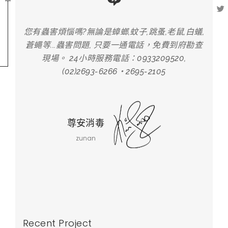
,白蟻,
您有蟲害煩惱嗎?無論是蟑螂,蚊子,跳蚤,老鼠,白蟻,
您有蟲
府勘查
蒼蠅等...蟲害問題, 只要一通電話，免費到府勘查
蒼蠅
,
現場。 24小時服務電話：0933209520,
(02)2693-6266‧2695-2105
尊安消毒
zunan
Recent Project