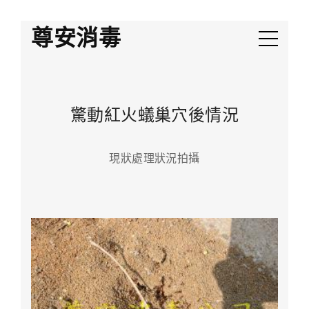
尊安消毒
驚動紅火蟻巢穴後情況
現狀處理狀況拍攝