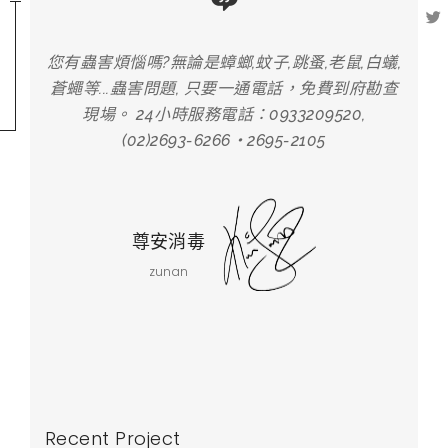
,白蟻,
您有蟲害煩惱嗎?無論是蟑螂,蚊子,跳蚤,老鼠,白蟻,
您有蟲
府勘查
蒼蠅等...蟲害問題, 只要一通電話，免費到府勘查
蒼蠅
,
現場。 24小時服務電話：0933209520,
(02)2693-6266‧2695-2105
尊安消毒
zunan
Recent Project