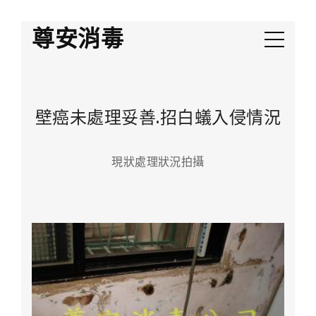
尊安消毒
壁癌未處理妥善.招白蟻入侵情況
現狀處理狀況拍攝