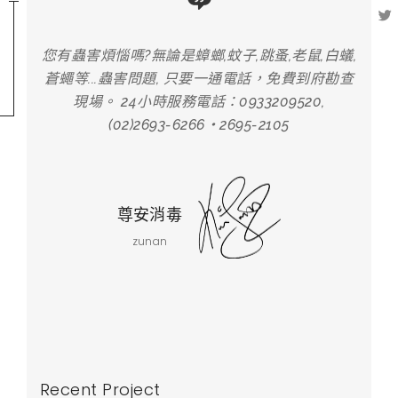
,白蟻,
您有蟲害煩惱嗎?無論是蟑螂,蚊子,跳蚤,老鼠,白蟻,
您有蟲
府勘查
蒼蠅等...蟲害問題, 只要一通電話，免費到府勘查
蒼蠅
,
現場。 24小時服務電話：0933209520,
(02)2693-6266‧2695-2105
尊安消毒
zunan
Recent Project