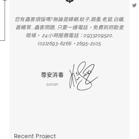
,白蟻,
您有蟲害煩惱嗎?無論是蟑螂,蚊子,跳蚤,老鼠,白蟻,
您有蟲
府勘查
蒼蠅等...蟲害問題, 只要一通電話，免費到府勘查
蒼蠅
,
現場。 24小時服務電話：0933209520,
(02)2693-6266‧2695-2105
尊安消毒
zunan
Recent Project