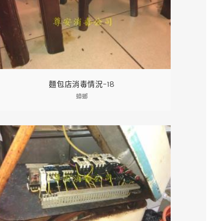
麵包店消毒情況-18
蟑螂