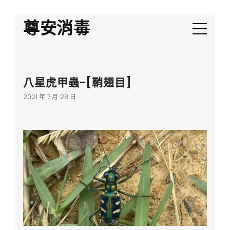
尊安消毒
八星虎甲蟲-[鞘翅目]
2021 年 7 月 28 日