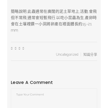
簡略說明:此蟲通常在廣闊的泥土草地上,活動,會飛
但不常飛,通常會短暫飛行,以吃小昆蟲為生,產卵時
會在土壤裡鑽一小洞將卵產在裡面體長約15-21
mm
Uncategorized
知識分享
Leave A Comment